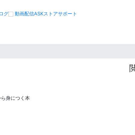
ログ
動画配信
ASKストア
サポート
から身につく本