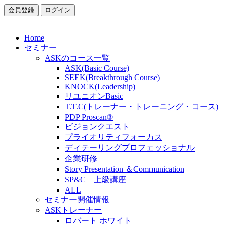
会員登録
ログイン
Home
セミナー
ASKのコース一覧
ASK(Basic Course)
SEEK(Breakthrough Course)
KNOCK(Leadership)
リユニオンBasic
T.T.C(トレーナー・トレーニング・コース)
PDP Proscan®
ビジョンクエスト
プライオリティフォーカス
ディテーリングプロフェッショナル
企業研修
Story Presentation ＆Communication
SP&C 上級講座
ALL
セミナー開催情報
ASKトレーナー
ロバート ホワイト