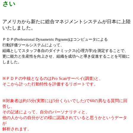
さい
アメリカから新たに総合マネジメントシステムが日本に上陸
いたしました。
ＰＤＰ(Professional Dynametric Prgrams)はコンピュータによる
行動評価ツールシステムによって、
組織としてスタッフ各自のダイナミックス(心理力学)を測定することで、
更に能力と生産性を向上させ、組織を成功へと導き促進することを可能に
しました。
※ＰＤＰの中核となるのはPro Scanサーベイ(調査)と、
そこから計った行動特性を評価するリポートです。
※対象者は約15分(実際には5分くらいでした)で60の異なる質問に回
答し、
その記述によって、自分のパーソナリティと、
他の人からの自分がどの様に認識されていると思うかというデータ
が
解析されます。