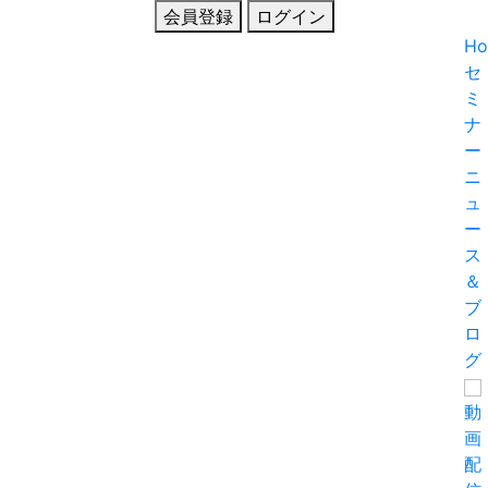
会員登録
ログイン
H
セ
ミ
ナ
ー
ニ
ュ
ー
ス
＆
ブ
ロ
グ
動
画
配