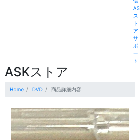
信
AS
ス
ト
ア
サ
ポ
ー
ト
ASKストア
Home
DVD
商品詳細内容