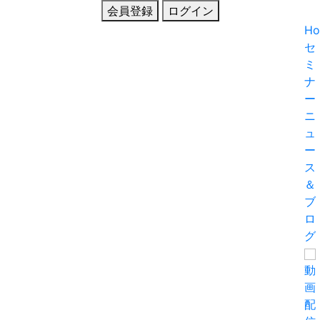
会員登録
ログイン
H
セ
ミ
ナ
ー
ニ
ュ
ー
ス
＆
ブ
ロ
グ
動
画
配