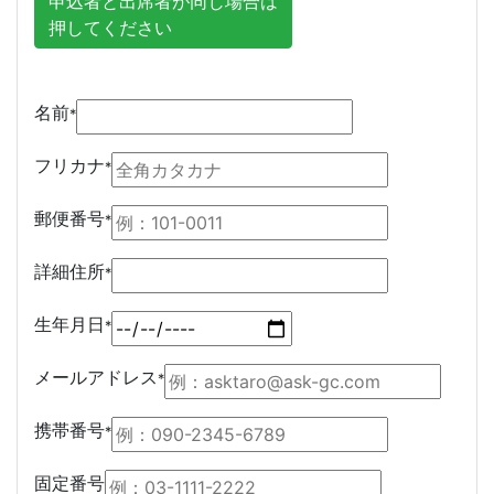
申込者と出席者が同じ場合は
押してください
名前
*
フリカナ
*
郵便番号
*
詳細住所
*
生年月日
*
メールアドレス
*
携帯番号
*
固定番号