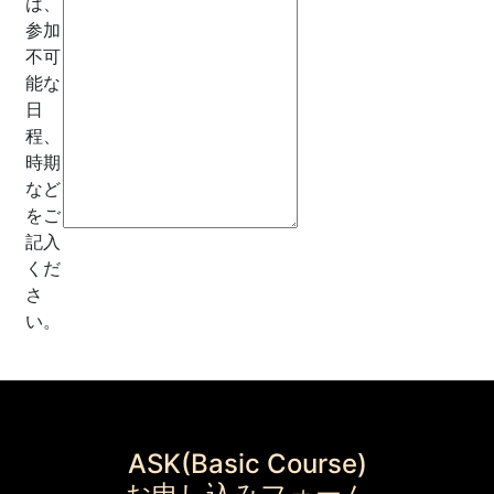
は、
参加
不可
能な
日
程、
時期
など
をご
記入
くだ
さ
い。
ASK(Basic Course)