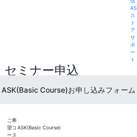
信
AS
ス
ト
ア
サ
ポ
ー
ト
セミナー申込
Home
お申込フォーム
ASK(Basic Course)お申し込みフォーム
ご希
望コ
ASK(Basic Course)
ース